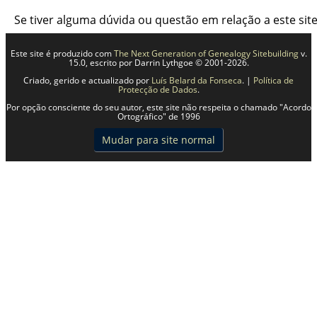
Se tiver alguma dúvida ou questão em relação a este si
Este site é produzido com
The Next Generation of Genealogy Sitebuilding
v.
15.0, escrito por Darrin Lythgoe © 2001-2026.
Criado, gerido e actualizado por
Luís Belard da Fonseca
. |
Política de
Protecção de Dados
.
Por opção consciente do seu autor, este site não respeita o chamado "Acordo
Ortográfico" de 1996
Mudar para site normal