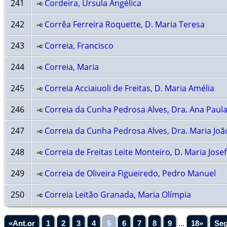
241
Cordeira, Úrsula Angélica
242
Corrêa Ferreira Roquette, D. Maria Teresa
243
Correia, Francisco
244
Correia, Maria
245
Correia Acciaiuoli de Freitas, D. Maria Amélia
246
Correia da Cunha Pedrosa Alves, Dra. Ana Paul
247
Correia da Cunha Pedrosa Alves, Dra. Maria Joã
248
Correia de Freitas Leite Monteiro, D. Maria Jose
249
Correia de Oliveira Figueiredo, Pedro Manuel
250
Correia Leitão Granada, Maria Olímpia
«Ant.or
1
2
3
4
5
6
7
8
9
...
18»
Seg