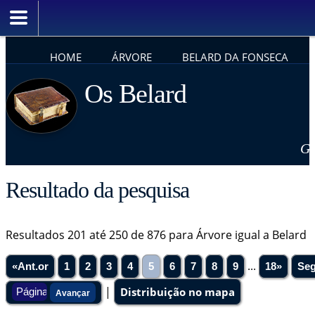
HOME
ÁRVORE
BELARD DA FONSECA
Os Belard
Ge
Resultado da pesquisa
Resultados 201 até 250 de 876 para Árvore igual a Belard
«Ant.or
1
2
3
4
5
6
7
8
9
...
18»
Seg
|
Distribuição no mapa