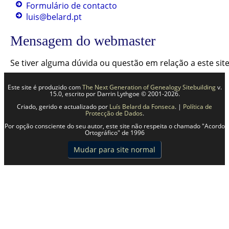
Formulário de contacto
luis@belard.pt
Mensagem do webmaster
Se tiver alguma dúvida ou questão em relação a este si
Este site é produzido com
The Next Generation of Genealogy Sitebuilding
v.
15.0, escrito por Darrin Lythgoe © 2001-2026.
Criado, gerido e actualizado por
Luís Belard da Fonseca
. |
Política de
Protecção de Dados
.
Por opção consciente do seu autor, este site não respeita o chamado "Acordo
Ortográfico" de 1996
Mudar para site normal