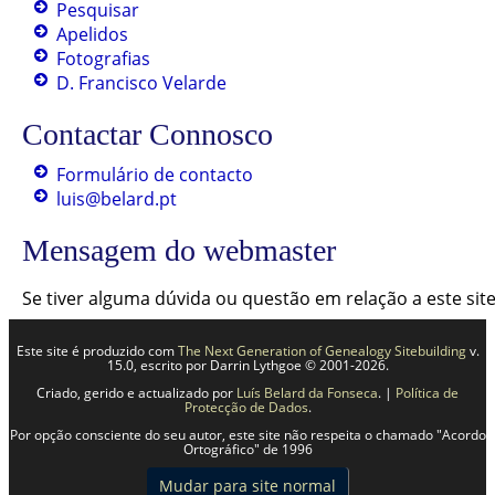
Pesquisar
Apelidos
Fotografias
D. Francisco Velarde
Contactar Connosco
Formulário de contacto
luis@belard.pt
Mensagem do webmaster
Se tiver alguma dúvida ou questão em relação a este si
Este site é produzido com
The Next Generation of Genealogy Sitebuilding
v.
15.0, escrito por Darrin Lythgoe © 2001-2026.
Criado, gerido e actualizado por
Luís Belard da Fonseca
. |
Política de
Protecção de Dados
.
Por opção consciente do seu autor, este site não respeita o chamado "Acordo
Ortográfico" de 1996
Mudar para site normal