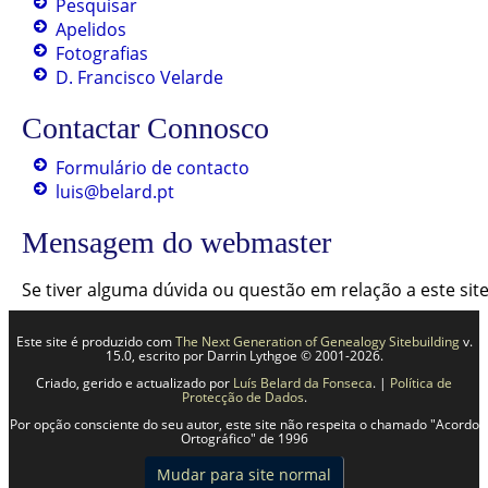
Pesquisar
Apelidos
Fotografias
D. Francisco Velarde
Contactar Connosco
Formulário de contacto
luis@belard.pt
Mensagem do webmaster
Se tiver alguma dúvida ou questão em relação a este si
Este site é produzido com
The Next Generation of Genealogy Sitebuilding
v.
15.0, escrito por Darrin Lythgoe © 2001-2026.
Criado, gerido e actualizado por
Luís Belard da Fonseca
. |
Política de
Protecção de Dados
.
Por opção consciente do seu autor, este site não respeita o chamado "Acordo
Ortográfico" de 1996
Mudar para site normal