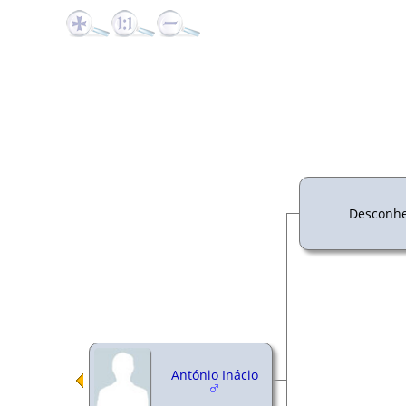
Desconhe
António Inácio