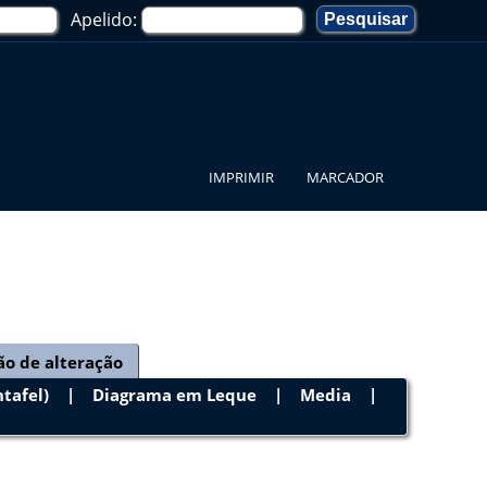
Apelido:
IMPRIMIR
MARCADOR
ão de alteração
tafel)
|
Diagrama em Leque
|
Media
|