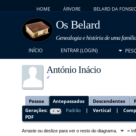
HOME
ÁRVORE
BELARD DA FONSE
Os Belard
Genealogia e história de uma famíli
INÍCIO
ENTRAR (LOGIN)
PES
António Inácio
Pessoa
Antepassados
Descendentes
Gerações:
Padrão
|
Vertical
|
Comp
PDF
Arraste ou deslize para ver o resto do diagrama.
= In