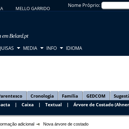
Nome Próprio:
CA
MELLO GARRIDO
a em Belard.pt
QUISAS
MEDIA
INFO
IDIOMA
Parentesco
Cronologia
Família
GEDCOM
Sugest
acta
|
Caixa
|
Textual
|
Árvore de Costado (Ahnen
formação adicional
Nova árvore de costado