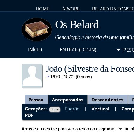
HOME
ÁRVORE
BELARD DA FONSE
Os Belard
Genealogia e história de uma famíli
INÍCIO
ENTRAR (LOGIN)
PES
João (Silvestre da Fonse
1870 - 1870 (0 anos)
Pessoa
Antepassados
Descendentes
Gerações:
Padrão
|
Vertical
|
Comp
PDF
Arraste ou deslize para ver o resto do diagrama.
= In