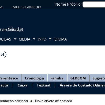
Nome Próprio:
CA
MELLO GARRIDO
a em Belard.pt
QUISAS
MEDIA
INFO
IDIOMA
ca)
Parentesco
Cronologia
Família
GEDCOM
Sugest
acta
|
Caixa
|
Textual
|
Árvore de Costado (Ahnen
formação adicional
Nova árvore de costado