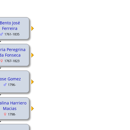
Bento José
Ferreira
1761-1835
ria Peregrina
da Fonseca
1767-1823
Jose Gomez
1796-
alina Harriero
Macias
1798-