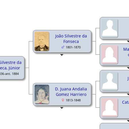
João Silvestre da
Fonseca
1801-1870
Ma
Silvestre da
eca, Júnior
836-ant. 1884
D. Juana Andalia
Gomez Harriero
1813-1848
Cat