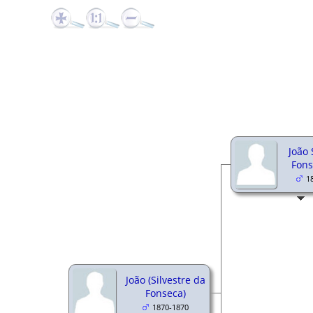
João 
Fons
1
João (Silvestre da
Fonseca)
1870-1870