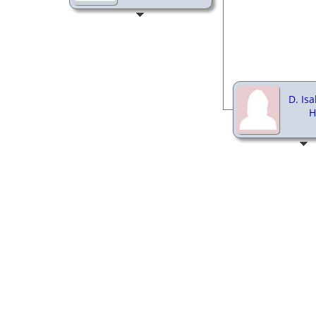
D. Isa
H