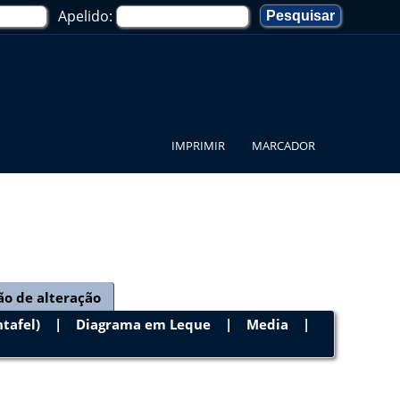
Apelido:
IMPRIMIR
MARCADOR
ão de alteração
tafel)
|
Diagrama em Leque
|
Media
|