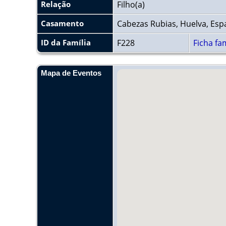
Relação
Filho(a)
Casamento
Cabezas Rubias, Huelva, Es
ID da Família
F228
Ficha fam
Mapa de Eventos