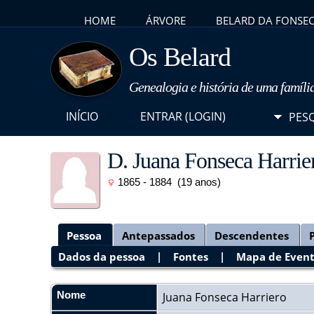
HOME
ÁRVORE
BELARD DA FONSE
Os Belard
Genealogia e história de uma famíli
INÍCIO
ENTRAR (LOGIN)
PES
D. Juana Fonseca Harrie
1865 - 1884 (19 anos)
Pessoa
Antepassados
Descendentes
Dados da pessoa
|
Fontes
|
Mapa de Even
Nome
Juana
Fonseca Harriero