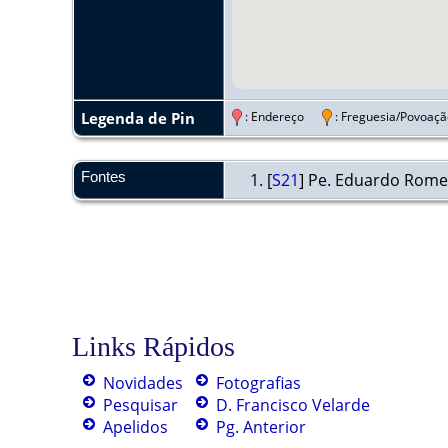
Legenda de Pin
: Endereço
: Freguesia/Povo
Fontes
[
S21
] Pe. Eduardo Romer
Links Rápidos
Novidades
Fotografias
Pesquisar
D. Francisco Velarde
Apelidos
Pg. Anterior