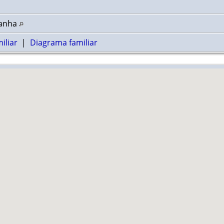
panha
iliar
|
Diagrama familiar