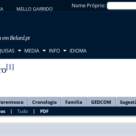
Nome Próprio:
CA
MELLO GARRIDO
a em Belard.pt
QUISAS
MEDIA
INFO
IDIOMA
[
1
]
ro
Parentesco
Cronologia
Família
GEDCOM
Sugest
tos
|
Tudo
|
PDF