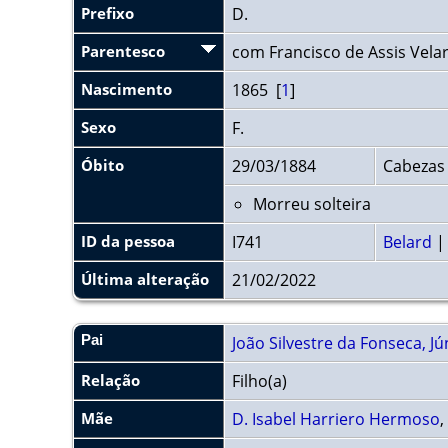
Prefixo
D.
Parentesco
com Francisco de Assis Vela
Nascimento
1865 [
1
]
Sexo
F.
Óbito
29/03/1884
Cabezas
Morreu solteira
ID da pessoa
I741
Belard
|
Última alteração
21/02/2022
Pai
João Silvestre da Fonseca, Jú
Relação
Filho(a)
Mãe
D. Isabel Harriero Hermoso