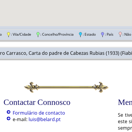
ação
: Vila/Cidade
: Concelho/Província
: Estado
: País
: Não
o Carrasco, Carta do padre de Cabezas Rubias (1933) (Fiabil
Contactar Connosco
Men
Formulário de contacto
Se ti
e-mail:
luis@belard.pt
este s
semp