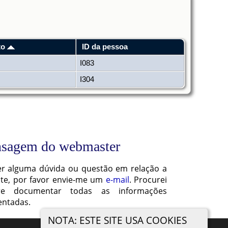
to
ID da pessoa
I083
I304
sagem do webmaster
ver alguma dúvida ou questão em relação a
ite, por favor envie-me um
e-mail
. Procurei
re documentar todas as informações
entadas.
NOTA: ESTE SITE USA COOKIES