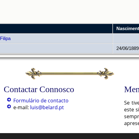
Nascimen
Filipa
24/06/1889
Contactar Connosco
Men
Formulário de contacto
Se ti
e-mail:
luis@belard.pt
este s
semp
apres