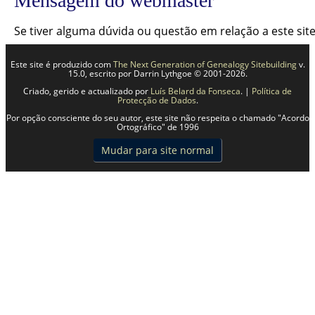
Mensagem do webmaster
Se tiver alguma dúvida ou questão em relação a este si
Este site é produzido com
The Next Generation of Genealogy Sitebuilding
v.
15.0, escrito por Darrin Lythgoe © 2001-2026.
Criado, gerido e actualizado por
Luís Belard da Fonseca
. |
Política de
Protecção de Dados
.
Por opção consciente do seu autor, este site não respeita o chamado "Acordo
Ortográfico" de 1996
Mudar para site normal