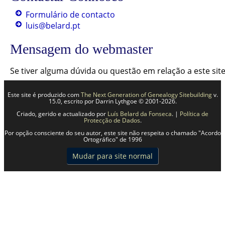
Formulário de contacto
luis@belard.pt
Mensagem do webmaster
Se tiver alguma dúvida ou questão em relação a este si
Este site é produzido com
The Next Generation of Genealogy Sitebuilding
v.
15.0, escrito por Darrin Lythgoe © 2001-2026.
Criado, gerido e actualizado por
Luís Belard da Fonseca
. |
Política de
Protecção de Dados
.
Por opção consciente do seu autor, este site não respeita o chamado "Acordo
Ortográfico" de 1996
Mudar para site normal