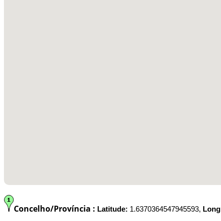
Concelho/Província :
Latitude:
1.6370364547945593,
Long