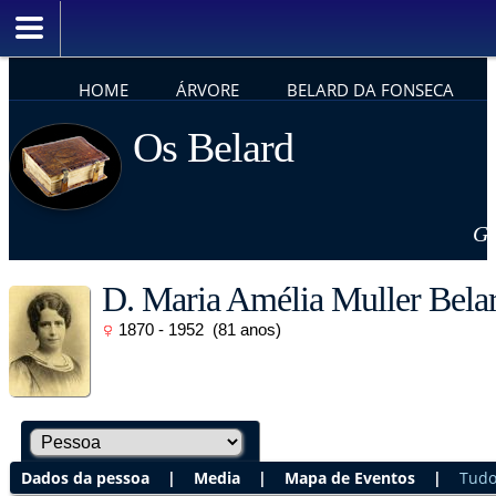
HOME
ÁRVORE
BELARD DA FONSECA
Os Belard
Ge
D. Maria Amélia Muller Bela
1870 - 1952 (81 anos)
Dados da pessoa
|
Media
|
Mapa de Eventos
|
Tud