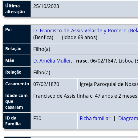
Última
25/10/2023
alteração
Pai
D. Francisco de Assis Velarde y Romero (Bel
(Benfica)
(Idade 69 anos)
Relação
Filho(a)
Mãe
D. Amélia Muller
,
nasc.
06/02/1847, Lisboa (
Relação
Filho(a)
Casamento
07/02/1870
Igreja Paroquial de Nos
Idade com
Francisco de Assis tinha c. 47 anos e 2 meses
que
casaram
ID da
F30
Ficha familiar
|
Diagrama
Família