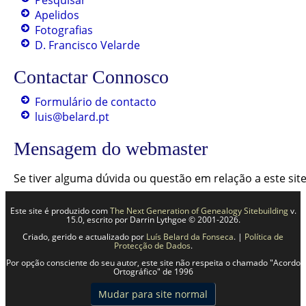
Pesquisar
Apelidos
Fotografias
D. Francisco Velarde
Contactar Connosco
Formulário de contacto
luis@belard.pt
Mensagem do webmaster
Se tiver alguma dúvida ou questão em relação a este si
Este site é produzido com
The Next Generation of Genealogy Sitebuilding
v.
15.0, escrito por Darrin Lythgoe © 2001-2026.
Criado, gerido e actualizado por
Luís Belard da Fonseca
. |
Política de
Protecção de Dados
.
Por opção consciente do seu autor, este site não respeita o chamado "Acordo
Ortográfico" de 1996
Mudar para site normal