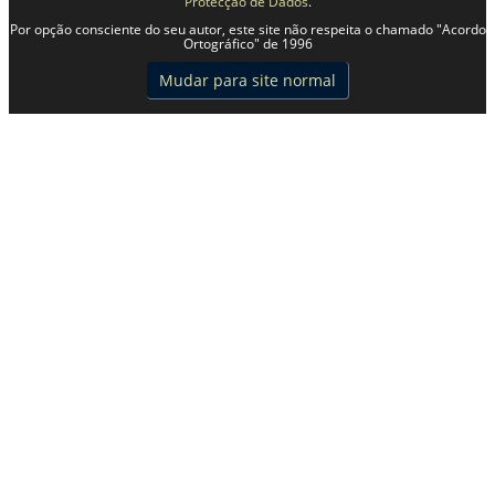
Protecção de Dados
.
Por opção consciente do seu autor, este site não respeita o chamado "Acordo
Ortográfico" de 1996
Mudar para site normal