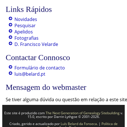
Links Rápidos
Novidades
Pesquisar
Apelidos
Fotografias
D. Francisco Velarde
Contactar Connosco
Formulário de contacto
luis@belard.pt
Mensagem do webmaster
Se tiver alguma dúvida ou questão em relação a este si
Este site é produzido com
The Next Generation of Genealogy Sitebuilding
v.
15.0, escrito por Darrin Lythgoe © 2001-2026.
Criado, gerido e actualizado por
Luís Belard da Fonseca
. |
Política de