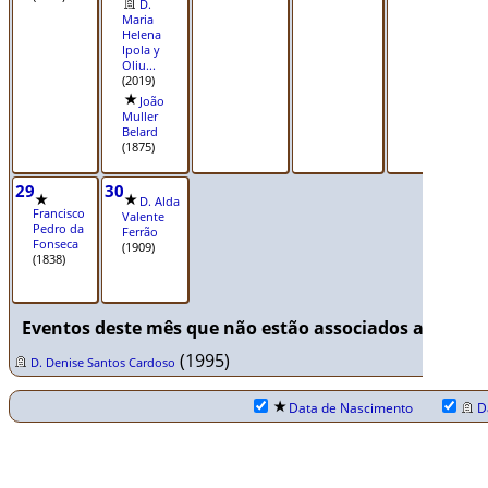
D.
Maria
Helena
Ipola y
Oliu...
(2019)
João
Muller
Belard
(1875)
29
30
D. Alda
Francisco
Valente
Pedro da
Ferrão
Fonseca
(1909)
(1838)
Eventos deste mês que não estão associados a um dia
(1995)
D. Denise Santos Cardoso
Data de Nascimento
D