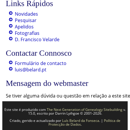
Links Rápidos
Novidades
Pesquisar
Apelidos
Fotografias
D. Francisco Velarde
Contactar Connosco
Formulário de contacto
luis@belard.pt
Mensagem do webmaster
Se tiver alguma dúvida ou questão em relação a este si
Este site é produzido com
The Next Generation of Genealogy Sitebuilding
v.
15.0, escrito por Darrin Lythgoe © 2001-2026.
Criado, gerido e actualizado por
Luís Belard da Fonseca
. |
Política de
Protecção de Dados
.