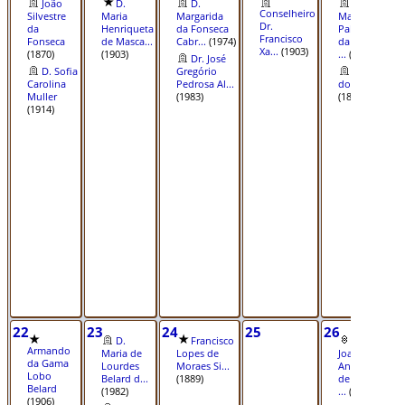
João
D.
D.
D.
Conselheiro
Silvestre
Maria
Margarida
Mariana
Dr.
da
Henriqueta
da Fonseca
Palmira
Francisco
Fonseca
de Masca...
Cabr...
(1974)
da Costa
Xa...
(1903)
(1870)
(1903)
...
(1955)
Dr. José
D. Sofia
Gregório
José
Carolina
Pedrosa Al...
do Pino
Muller
(1983)
(1899)
(1914)
22
23
24
25
26
2
D.
Francisco
D.
Armando
Maria de
Lopes de
Joaquin
da Gama
Lourdes
Moraes Si...
Antonio
Lobo
Belard d...
(1889)
de Cieza
Belard
(1982)
...
(1756)
(1906)